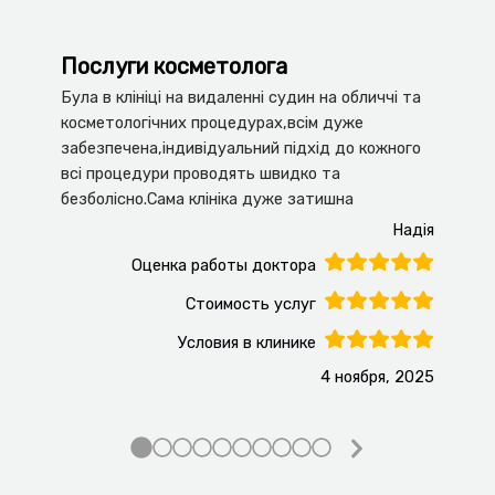
Послуги косметолога
Д
Була в клініці на видаленні судин на обличчі та
Чу
косметологічних процедурах,всім дуже
г
забезпечена,індивідуальний підхід до кожного
в
всі процедури проводять швидко та
безболісно.Сама клініка дуже затишна
Надія
Оценка работы доктора
Стоимость услуг
Условия в клинике
4 ноября, 2025
Next
Slide