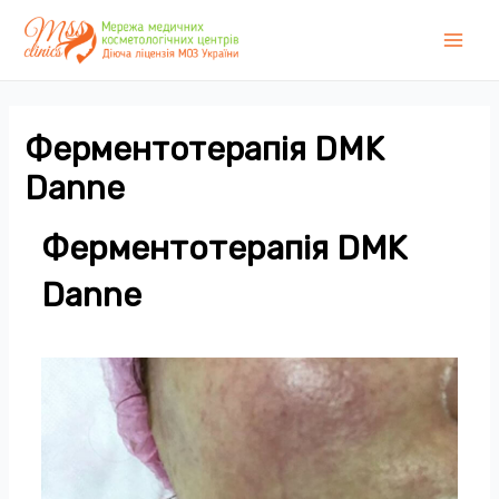
Перейти
до
Main
вмісту
Men
Ферментотерапія DMK
Danne
Ферментотерапія DMK
Danne