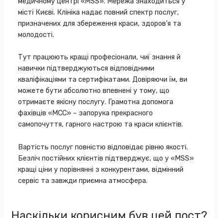
медичному центрі «MSS»
. Мережа знаходиться у
місті Києві. Клініка надає повний спектр послуг,
призначених для збереження краси, здоров’я та
молодості.
Тут працюють
кращі професіонали
, чиї знання й
навички підтверджуються відповідними
кваліфікаціями та сертифікатами. Довіряючи їм, ви
можете бути абсолютно впевнені у тому, що
отримаєте якісну послугу. Грамотна допомога
фахівців «МСС» – запорука прекрасного
самопочуття, гарного настрою та краси клієнтів.
Вартість послуг повністю відповідає рівню якості.
Безліч постійних клієнтів підтверджує, що у «MSS»
кращі ціни
у порівнянні з конкурентами, відмінний
сервіс та завжди приємна атмосфера.
Наскільки корисним був цей пост?