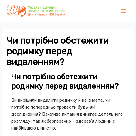
Перейти
до
Main
вмісту
Men
Чи потрібно обстежити
родимку перед
видаленням?
Чи потрібно обстежити
родимку перед видаленням?
Ви вирішили
видалити родимку
й не знаєте, чи
потрібно попередньо провести будь-які
дослідження? Важливе питання вимагає детального
розгляду, так як безперечно – здоров’я людини є
найбільшою цінністю.