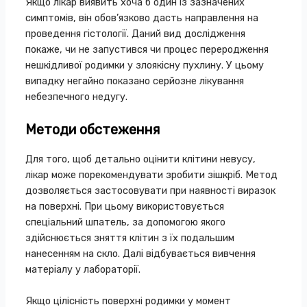
Якщо лікар виявить хоча б один із зазначених
симптомів, він обов’язково дасть направлення на
проведення гістології. Даний вид дослідження
покаже, чи не запустився чи процес переродження
нешкідливої родимки у злоякісну пухлину. У цьому
випадку негайно показано серйозне лікування
небезпечного недугу.
Методи обстеження
Для того, щоб детально оцінити клітини невусу,
лікар може порекомендувати зробити зішкріб. Метод
дозволяється застосовувати при наявності виразок
на поверхні. При цьому використовується
спеціальний шпатель, за допомогою якого
здійснюється зняття клітин з їх подальшим
нанесенням на скло. Далі відбувається вивчення
матеріалу у лабораторії.
Якщо цілісність поверхні родимки у момент